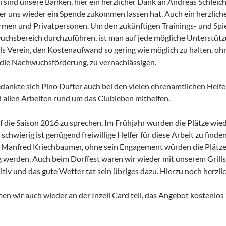
 sind unsere Banken, hier ein herzlicher Dank an Andreas Schle
er uns wieder ein Spende zukommen lassen hat. Auch ein herzlich
irmen und Privatpersonen. Um den zukünftigen Trainings- und Sp
uchsbereich durchzuführen, ist man auf jede mögliche Unterstütz
ls Verein, den Kostenaufwand so gering wie möglich zu halten, ohn
 die Nachwuchsförderung, zu vernachlässigen.
ankte sich Pino Dufter auch bei den vielen ehrenamtlichen Helfer
 allen Arbeiten rund um das Clubleben mithelfen.
 die Saison 2016 zu sprechen. Im Frühjahr wurden die Plätze wiede
schwierig ist genügend freiwillige Helfer für diese Arbeit zu finde
Manfred Kriechbaumer, ohne sein Engagement würden die Plätze w
ig werden. Auch beim Dorffest waren wir wieder mit unserem Grillst
tiv und das gute Wetter tat sein übriges dazu. Hierzu noch herzlich
n wir auch wieder an der Inzell Card teil, das Angebot kostenlos 