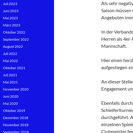
Als sehr negati
Juli 2023
Saison müssen w
Juni 2023
Angeboten imme
Mai 2023
März 2023
In der Verband
Oktober 2022
Herren als 4er
September 2022
Mannschaft.
August 2022
Juli 2022
Hier einen herz
Mai 2022
aufgestiegen si
Oktober 2021
Juli 2021
An dieser Stell
Mai 2021
Engagement uns
November 2020
Juni 2020
Ebenfalls durch
Mai 2020
Schleiferlturni
Oktober 2019
durchgeführt. A
Dezember 2018
einzelnen Spie
November 2018
Clubmeister fes
September 2018