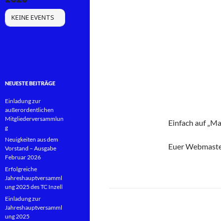
KEINE EVENTS
NEUESTE BEITRÄGE
Einladung zur
außerordentlichen
Mitgliederversammlun
Einfach auf „M
g
Neuigkeiten aus dem
Euer Webmaste
Vorstand – Ausgabe
Februar 2026
Erfolgreiche
Jahreshauptversamml
ung 2025 des TC Inzell
Einladung zur
Jahreshauptversamml
ung 2025