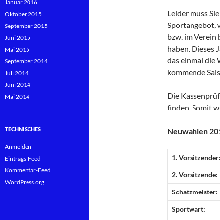
Januar 2016
Leider muss Sie
Oktober 2015
Sportangebot, w
September 2015
bzw. im Verein
Juni 2015
haben. Dieses J
Mai 2015
das einmal die 
September 2014
kommende Saiso
Juli 2014
Juni 2014
Die Kassenprüf
Mai 2014
finden. Somit w
TECHNISCHES
Neuwahlen 20
Anmelden
1. Vorsitzender
Eintrags-Feed
Kommentar-Feed
2. Vorsitzende:
WordPress.org
Schatzmeister:
Sportwart: