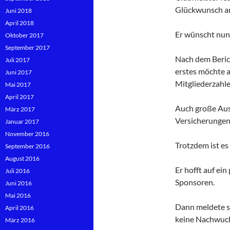
Glückwunsch an
Juni 2018
April 2018
Er wünscht nun 
Oktober 2017
September 2017
Nach dem Beric
Juli 2017
erstes möchte a
Juni 2017
Mitgliederzahle
Mai 2017
April 2017
Auch große Ausg
März 2017
Versicherungen 
Januar 2017
November 2016
Trotzdem ist es
September 2016
August 2016
Er hofft auf ei
Juli 2016
Sponsoren.
Juni 2016
Mai 2016
Dann meldete si
April 2016
keine Nachwuc
März 2016