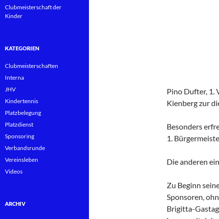
Clubmeisterschaft der
Kinder
KATEGORIEN
Clubmeisterschaften
Interna
JHV
Pino Dufter, 1.
Kindertennis
Kienberg zur d
Platzbelegung
Platzdienst
Besonders erfr
Sponsoring
1. Bürgermeiste
Verbandsrunde
Vereinsleben
Die anderen ei
Videos
Zu Beginn seine
Sponsoren, ohne
ARCHIV
Brigitta-Gastag