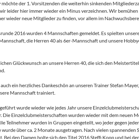
v möchte der 1. Vorsitzenden die weiterhin sinkenden Mitglieder
ir leider hier immer wieder ein Minus verzeichnen. Wir bemühen
r wieder neue Mitglieder zu finden, vor allem im Nachwuchsbere
srunde 2016 wurden 4 Mannschaften gemeldet. Es spielten unser
-Mannschaft, die Herren 40 als 6er-Mannschaft und unsere Hobbyd
lichen Glückwunsch an unsere Herren 40, die sich den Meistertite
nd.
e auch ein herzliches Dankeschön an unseren Trainer Stefan Mayer,
ere Mannschaft trainiert.
geführt wurde wieder wie jedes Jahr unsere Einzelclubmeistersch
er. Die Einzelclubmeisterschaften wurden wieder mit dem neuen M
lle Teilnehmer wurden in Gruppen eingeteilt, wo jeder gegen jeden 
le wurde über ca. 2 Monate ausgetragen. Nach vielen spannenden 
t. Bei den Damen holte sich den Titel 2016 Steffi Kopp und bei de