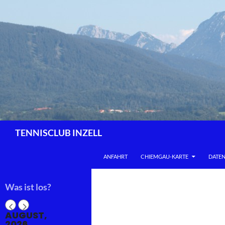
Zum
Inhalt
springen
Suchen
TENNISCLUB INZELL
ANFAHRT
CHIEMGAU-KARTE
DATE
Was ist los?
AUGUST,
2026