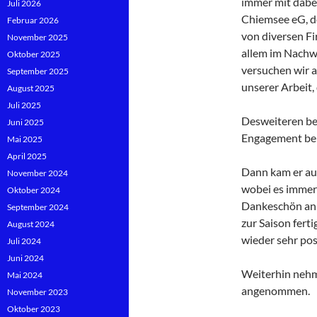
immer mit dabei
Juli 2026
Chiemsee eG, d
Februar 2026
von diversen F
November 2025
allem im Nachw
Oktober 2025
versuchen wir a
September 2025
unserer Arbeit,
August 2025
Juli 2025
Desweiteren bed
Juni 2025
Engagement bei
Mai 2025
April 2025
Dann kam er auf
November 2024
wobei es immer 
Oktober 2024
Dankeschön an 
September 2024
zur Saison fert
August 2024
wieder sehr posi
Juli 2024
Juni 2024
Weiterhin nehme
Mai 2024
angenommen.
November 2023
Oktober 2023