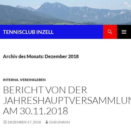
Zum
Inhalt
springen
Suchen
TENNISCLUB INZELL
PRIMÄR
MENÜ
Archiv des Monats: Dezember 2018
INTERNA
,
VEREINSLEBEN
BERICHT VON DER
JAHRESHAUPTVERSAMMLU
AM 30.11.2018
DEZEMBER 17, 2018
GNEUMANN