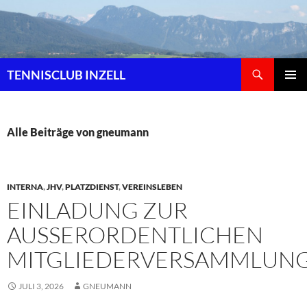
Zum
Inhalt
springen
Suchen
TENNISCLUB INZELL
PRIMÄR
MENÜ
Alle Beiträge von gneumann
INTERNA
,
JHV
,
PLATZDIENST
,
VEREINSLEBEN
EINLADUNG ZUR
AUSSERORDENTLICHEN M
ITGLIEDERVERSAMMLUNG
JULI 3, 2026
GNEUMANN