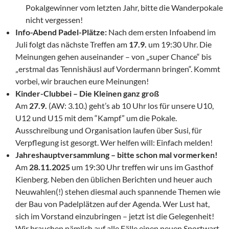
Pokalgewinner vom letzten Jahr, bitte die Wanderpokale
nicht vergessen!
Info-Abend Padel-Plätze:
Nach dem ersten Infoabend im
Juli folgt das nächste Treffen am
17.9.
um 19:30 Uhr. Die
Meinungen gehen auseinander – von „super Chance“ bis
„erstmal das Tennishäusl auf Vordermann bringen“. Kommt
vorbei, wir brauchen eure Meinungen!
Kinder-Clubbei – Die Kleinen ganz groß
Am
27.9.
(AW: 3.10.) geht’s ab 10 Uhr los für unsere U10,
U12 und U15 mit dem “Kampf” um die Pokale.
Ausschreibung und Organisation laufen über Susi, für
Verpflegung ist gesorgt. Wer helfen will: Einfach melden!
Jahreshauptversammlung – bitte schon mal vormerken!
Am
28.11.2025
um 19:30 Uhr treffen wir uns im Gasthof
Kienberg. Neben den üblichen Berichten und heuer auch
Neuwahlen(!) stehen diesmal auch spannende Themen wie
der Bau von Padelplätzen auf der Agenda. Wer Lust hat,
sich im Vorstand einzubringen – jetzt ist die Gelegenheit!
Wir brauchen nämlich auf alle Fälle einen neuen Sportwart.