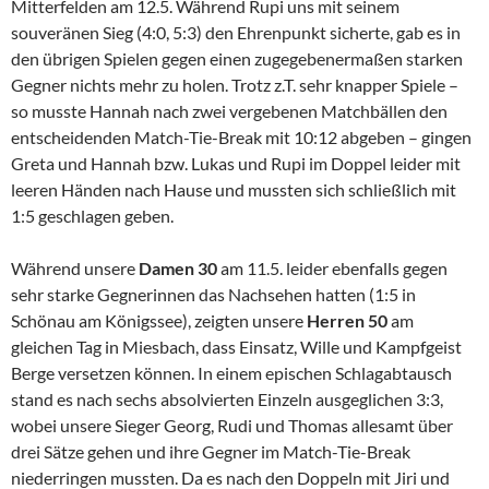
Mitterfelden am 12.5. Während Rupi uns mit seinem
souveränen Sieg (4:0, 5:3) den Ehrenpunkt sicherte, gab es in
den übrigen Spielen gegen einen zugegebenermaßen starken
Gegner nichts mehr zu holen. Trotz z.T. sehr knapper Spiele –
so musste Hannah nach zwei vergebenen Matchbällen den
entscheidenden Match-Tie-Break mit 10:12 abgeben – gingen
Greta und Hannah bzw. Lukas und Rupi im Doppel leider mit
leeren Händen nach Hause und mussten sich schließlich mit
1:5 geschlagen geben.
Während unsere
Damen 30
am 11.5. leider ebenfalls gegen
sehr starke Gegnerinnen das Nachsehen hatten (1:5 in
Schönau am Königssee), zeigten unsere
Herren 50
am
gleichen Tag in Miesbach, dass Einsatz, Wille und Kampfgeist
Berge versetzen können. In einem epischen Schlagabtausch
stand es nach sechs absolvierten Einzeln ausgeglichen 3:3,
wobei unsere Sieger Georg, Rudi und Thomas allesamt über
drei Sätze gehen und ihre Gegner im Match-Tie-Break
niederringen mussten. Da es nach den Doppeln mit Jiri und