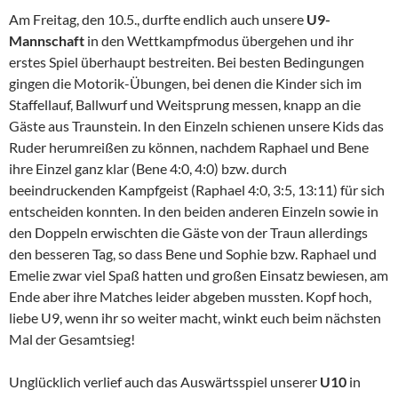
Am Freitag, den 10.5., durfte endlich auch unsere
U9-
Mannschaft
in den Wettkampfmodus übergehen und ihr
erstes Spiel überhaupt bestreiten. Bei besten Bedingungen
gingen die Motorik-Übungen, bei denen die Kinder sich im
Staffellauf, Ballwurf und Weitsprung messen, knapp an die
Gäste aus Traunstein. In den Einzeln schienen unsere Kids das
Ruder herumreißen zu können, nachdem Raphael und Bene
ihre Einzel ganz klar (Bene 4:0, 4:0) bzw. durch
beeindruckenden Kampfgeist (Raphael 4:0, 3:5, 13:11) für sich
entscheiden konnten. In den beiden anderen Einzeln sowie in
den Doppeln erwischten die Gäste von der Traun allerdings
den besseren Tag, so dass Bene und Sophie bzw. Raphael und
Emelie zwar viel Spaß hatten und großen Einsatz bewiesen, am
Ende aber ihre Matches leider abgeben mussten. Kopf hoch,
liebe U9, wenn ihr so weiter macht, winkt euch beim nächsten
Mal der Gesamtsieg!
Unglücklich verlief auch das Auswärtsspiel unserer
U10
in