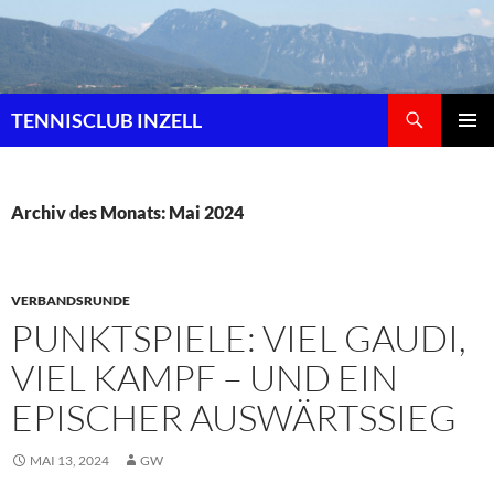
Zum
Inhalt
springen
Suchen
TENNISCLUB INZELL
PRIMÄR
MENÜ
Archiv des Monats: Mai 2024
VERBANDSRUNDE
PUNKTSPIELE: VIEL GAUDI,
VIEL KAMPF – UND EIN
EPISCHER AUSWÄRTSSIEG
MAI 13, 2024
GW