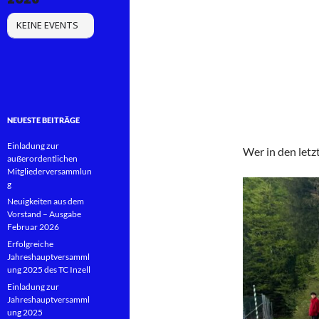
KEINE EVENTS
NEUESTE BEITRÄGE
Einladung zur
Wer in den let
außerordentlichen
Mitgliederversammlun
g
Neuigkeiten aus dem
Vorstand – Ausgabe
Februar 2026
Erfolgreiche
Jahreshauptversamml
ung 2025 des TC Inzell
Einladung zur
Jahreshauptversamml
ung 2025