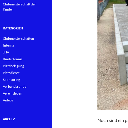
Clubmeisterschaft der
Kinder
KATEGORIEN
Clubmeisterschaften
Interna
JHV
Kindertennis
Platzbelegung
Platzdienst
Sponsoring
Verbandsrunde
Vereinsleben
Videos
ARCHIV
Noch sind ein p