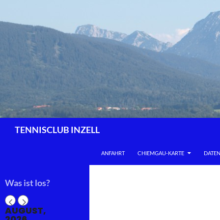
Zum
Inhalt
springen
Suchen
TENNISCLUB INZELL
ANFAHRT
CHIEMGAU-KARTE
DATE
Was ist los?
AUGUST,
2026