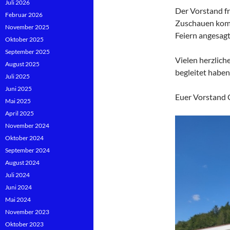
Juli 2026
Der Vorstand fr
Februar 2026
Zuschauen komm
November 2025
Feiern angesagt
Oktober 2025
September 2025
Vielen herzlich
August 2025
begleitet haben
Juli 2025
Juni 2025
Euer Vorstand 
Mai 2025
April 2025
November 2024
Oktober 2024
September 2024
August 2024
Juli 2024
Juni 2024
Mai 2024
November 2023
Oktober 2023