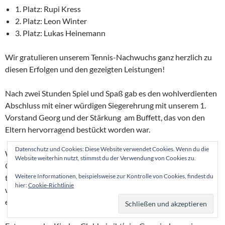
1. Platz: Rupi Kress
2. Platz: Leon Winter
3. Platz: Lukas Heinemann
Wir gratulieren unserem Tennis-Nachwuchs ganz herzlich zu
diesen Erfolgen und den gezeigten Leistungen!
Nach zwei Stunden Spiel und Spaß gab es den wohlverdienten
Abschluss mit einer würdigen Siegerehrung mit unserem 1.
Vorstand Georg und der Stärkung am Buffett, das von den
Eltern hervorragend bestückt worden war.
Datenschutz und Cookies: Diese Website verwendet Cookies. Wenn du die
Wir danken unserer Jugendwartin Susi für die tolle
Website weiterhin nutzt, stimmst du der Verwendung von Cookies zu.
Organisation der diesjährigen Clubbei, den Helfern für die
Weitere Informationen, beispielsweise zur Kontrolle von Cookies, findest du
tatkräftige Unterstützung und den Eltern, Geschwistern und
hier:
Cookie-Richtlinie
weiteren Fans, die den Kids diesen sehr schönen Nachmittag
ermöglicht haben.