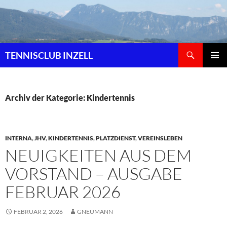
Zum
Inhalt
springen
Suchen
TENNISCLUB INZELL
PRIMÄR
MENÜ
Archiv der Kategorie: Kindertennis
INTERNA
,
JHV
,
KINDERTENNIS
,
PLATZDIENST
,
VEREINSLEBEN
NEUIGKEITEN AUS DEM
VORSTAND – AUSGABE
FEBRUAR 2026
FEBRUAR 2, 2026
GNEUMANN