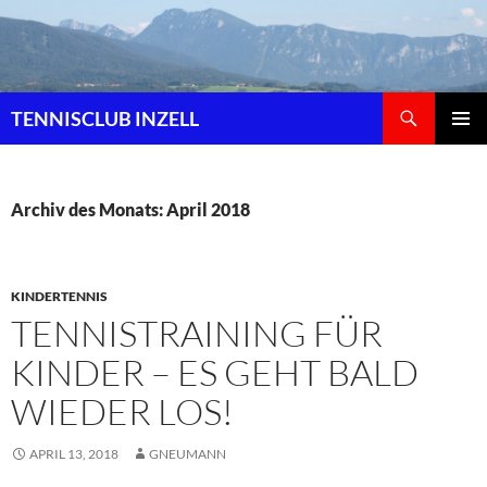
Zum
Inhalt
springen
Suchen
TENNISCLUB INZELL
PRIMÄR
MENÜ
Archiv des Monats: April 2018
KINDERTENNIS
TENNISTRAINING FÜR
KINDER – ES GEHT BALD
WIEDER LOS!
APRIL 13, 2018
GNEUMANN