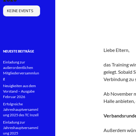
KEINE EVENTS
Liebe Eltern,
NEUESTE BEITRÄGE
Einladung zur
das Training wi
außerordentlichen
gelegt. Sobald 
Mitgliederversammlun
g
Verbindung zu s
Neuigkeiten aus dem
Vorstand – Ausgabe
Ab November mö
Februar 2026
Halle anbieten,
Erfolgreiche
Jahreshauptversamml
ung 2025 des TC Inzell
Verbandsrund
Einladung zur
Jahreshauptversamml
Außerdem würde
ung 2025