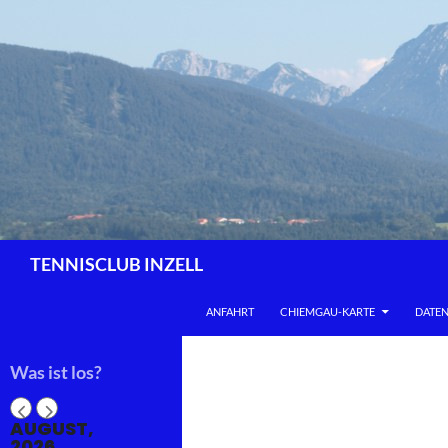
Zum
Inhalt
springen
Suchen
TENNISCLUB INZELL
ANFAHRT
CHIEMGAU-KARTE
DATE
Was ist los?
AUGUST,
2026