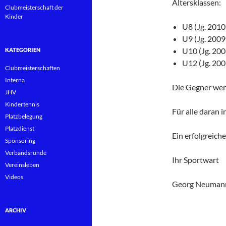
Altersklassen:
Clubmeisterschaft der
Kinder
U8 (Jg. 2010
U9 (Jg. 2009
U10 (Jg. 200
KATEGORIEN
U12 (Jg. 200
Clubmeisterschaften
Interna
Die Gegner wer
JHV
Kindertennis
Für alle daran 
Platzbelegung
Platzdienst
Ein erfolgreich
Sponsoring
Verbandsrunde
Ihr Sportwart
Vereinsleben
Videos
Georg Neuman
ARCHIV