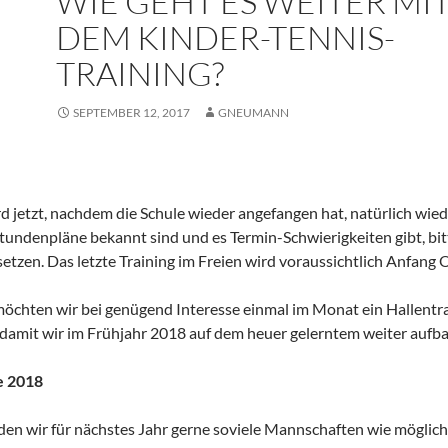
WIE GEHT ES WEITER MI
DEM KINDER-TENNIS-
TRAINING?
SEPTEMBER 12, 2017
GNEUMANN
rd jetzt, nachdem die Schule wieder angefangen hat, natürlich wie
Stundenpläne bekannt sind und es Termin-Schwierigkeiten gibt, bitt
etzen. Das letzte Training im Freien wird voraussichtlich Anfang 
chten wir bei genügend Interesse einmal im Monat ein Hallentrai
 damit wir im Frühjahr 2018 auf dem heuer gelerntem weiter aufb
e 2018
n wir für nächstes Jahr gerne soviele Mannschaften wie möglich