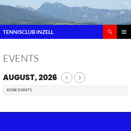
Zum
Inhalt
springen
Suchen
TENNISCLUB INZELL
PRIMÄR
MENÜ
EVENTS
AUGUST, 2026
KEINE EVENTS