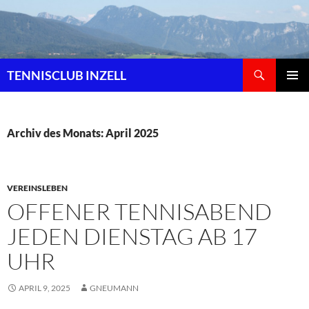
Zum
Inhalt
springen
Suchen
TENNISCLUB INZELL
PRIMÄR
MENÜ
Archiv des Monats: April 2025
VEREINSLEBEN
OFFENER TENNISABEND
JEDEN DIENSTAG AB 17
UHR
APRIL 9, 2025
GNEUMANN