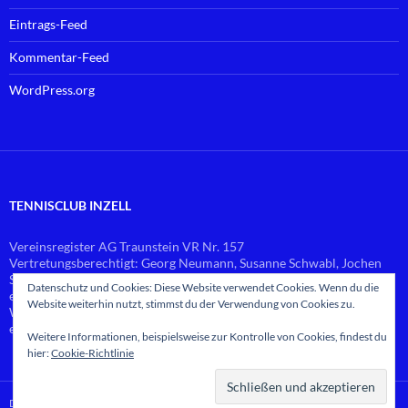
Eintrags-Feed
Kommentar-Feed
WordPress.org
TENNISCLUB INZELL
Vereinsregister AG Traunstein VR Nr. 157
Vertretungsberechtigt: Georg Neumann, Susanne Schwabl, Jochen
Schlierf
Datenschutz und Cookies: Diese Website verwendet Cookies. Wenn du die
email:
vorstand@
tennis-inzell.de
Website weiterhin nutzt, stimmst du der Verwendung von Cookies zu.
Web-Master: Georg Neumann
email:
webmaster@
tennis-inzell.de
Weitere Informationen, beispielsweise zur Kontrolle von Cookies, findest du
hier:
Cookie-Richtlinie
Datenschutzerklärung
Stolz präsentiert von WordPress