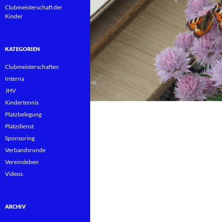
Clubmeisterschaft der
Kinder
KATEGORIEN
Clubmeisterschaften
Interna
JHV
Kindertennis
Platzbelegung
Platzdienst
Sponsoring
Verbandsrunde
Vereinsleben
Videos
ARCHIV