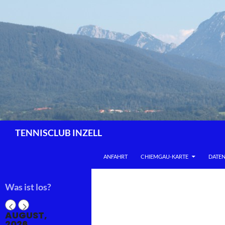
Zum
Inhalt
springen
Suchen
TENNISCLUB INZELL
ANFAHRT
CHIEMGAU-KARTE
DATE
Was ist los?
AUGUST,
2026