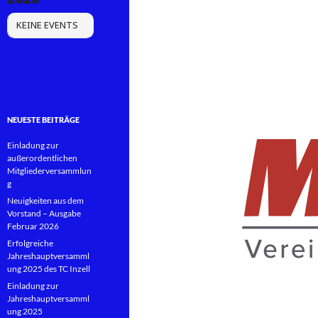
KEINE EVENTS
NEUESTE BEITRÄGE
Einladung zur
außerordentlichen
Mitgliederversammlun
g
Neuigkeiten aus dem
Vorstand – Ausgabe
Februar 2026
Erfolgreiche
Jahreshauptversamml
ung 2025 des TC Inzell
Einladung zur
Jahreshauptversamml
ung 2025