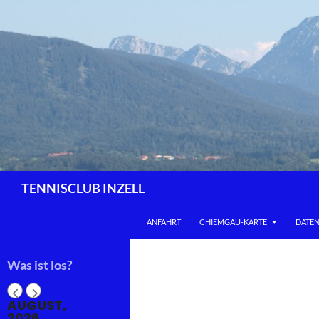
Zum
Inhalt
springen
Suchen
TENNISCLUB INZELL
ANFAHRT
CHIEMGAU-KARTE
DATE
Was ist los?
AUGUST,
2026