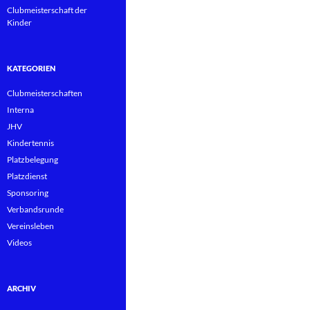
Clubmeisterschaft der
Kinder
KATEGORIEN
Clubmeisterschaften
Interna
JHV
Kindertennis
Platzbelegung
Platzdienst
Sponsoring
Verbandsrunde
Vereinsleben
Videos
ARCHIV