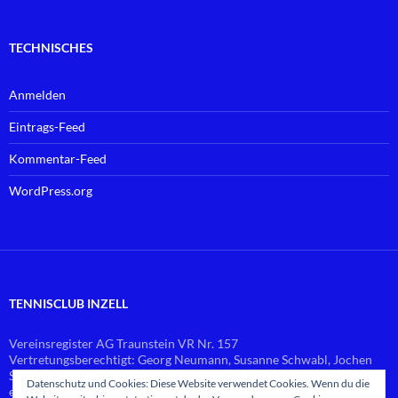
TECHNISCHES
Anmelden
Eintrags-Feed
Kommentar-Feed
WordPress.org
TENNISCLUB INZELL
Vereinsregister AG Traunstein VR Nr. 157
Vertretungsberechtigt: Georg Neumann, Susanne Schwabl, Jochen
Schlierf
Datenschutz und Cookies: Diese Website verwendet Cookies. Wenn du die
email:
vorstand@
tennis-inzell.de