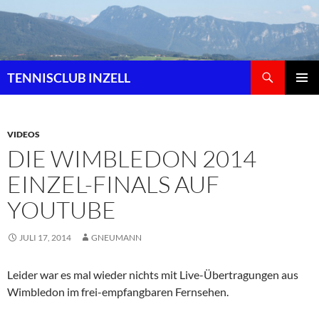
Zum
Inhalt
springen
Suchen
TENNISCLUB INZELL
PRIMÄR
MENÜ
VIDEOS
DIE WIMBLEDON 2014
EINZEL-FINALS AUF
YOUTUBE
JULI 17, 2014
GNEUMANN
Leider war es mal wieder nichts mit Live-Übertragungen aus
Wimbledon im frei-empfangbaren Fernsehen.