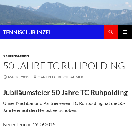
Zum
Inhalt
springen
Suchen
TENNISCLUB INZELL
PRIMÄR
MENÜ
VEREINSLEBEN
50 JAHRE TC RUHPOLDING
MAI 20, 2015
MANFRED KRIECHBAUMER
Jubiläumsfeier 50 Jahre TC Ruhpolding
Unser Nachbar und Partnerverein TC Ruhpolding hat die 50-
Jahrfeier auf den Herbst verschoben.
Neuer Termin: 19.09.2015