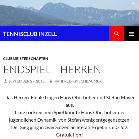
Zum
Inhalt
springen
Suchen
TENNISCLUB INZELL
PRIMÄR
MENÜ
CLUBMEISTERSCHAFTEN
ENDSPIEL – HERREN
SEPTEMBER 27, 2015
MANFRED KRIECHBAUMER
Das Herren-Finale trugen Hans Oberhuber und Stefan Mayer
aus.
Trotz trickreichem Spiel konnte Hans Oberhuber der
jugendlichen Dynamik von Stefan wenig entgegensetzen.
Der Sieg ging in zwei Sätzen an Stefan, Ergebnis 6:0, 6:2.
Gratulation!