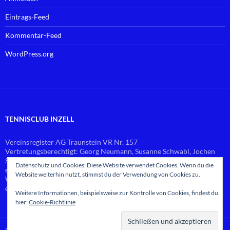
Eintrags-Feed
Kommentar-Feed
WordPress.org
TENNISCLUB INZELL
Vereinsregister AG Traunstein VR Nr. 157
Vertretungsberechtigt: Georg Neumann, Susanne Schwabl, Jochen
Schlierf
Datenschutz und Cookies: Diese Website verwendet Cookies. Wenn du die
email:
vorstand@
tennis-inzell.de
Website weiterhin nutzt, stimmst du der Verwendung von Cookies zu.
Web-Master: Georg Neumann
email:
webmaster@
tennis-inzell.de
Weitere Informationen, beispielsweise zur Kontrolle von Cookies, findest du
hier:
Cookie-Richtlinie