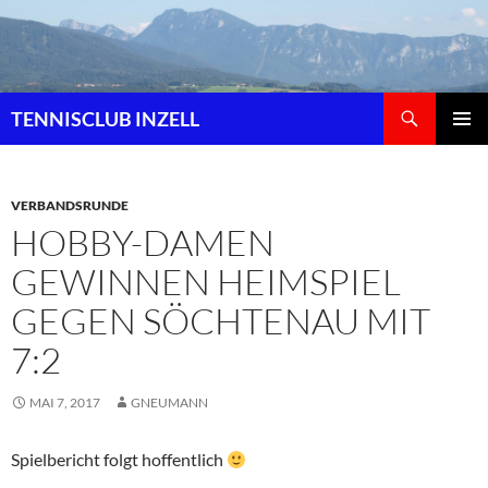
Zum
Inhalt
springen
Suchen
TENNISCLUB INZELL
PRIMÄR
MENÜ
VERBANDSRUNDE
HOBBY-DAMEN
GEWINNEN HEIMSPIEL
GEGEN SÖCHTENAU MIT
7:2
MAI 7, 2017
GNEUMANN
Spielbericht folgt hoffentlich