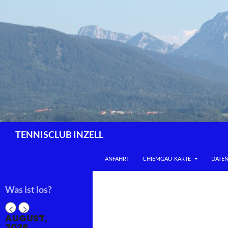
Zum
Inhalt
springen
Suchen
TENNISCLUB INZELL
ANFAHRT
CHIEMGAU-KARTE
DATE
Was ist los?
AUGUST,
2026