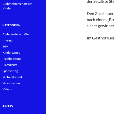
der Setzliste S
Clubmeisterschaft der
Kinder
Den Zuschauern
nach einem „Bre
sicher gewinnen
KATEGORIEN
Clubmeisterschaften
Im Gasthof Kie
Interna
JHV
Kindertennis
Platzbelegung
Platzdienst
Sponsoring
Verbandsrunde
Vereinsleben
Videos
ARCHIV