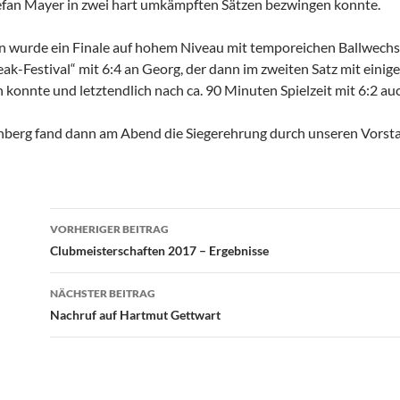
tefan Mayer in zwei hart umkämpften Sätzen bezwingen konnte.
 wurde ein Finale auf hohem Niveau mit temporeichen Ballwechsel
ak-Festival“ mit 6:4 an Georg, der dann im zweiten Satz mit einig
 konnte und letztendlich nach ca. 90 Minuten Spielzeit mit 6:2 auc
nberg fand dann am Abend die Siegerehrung durch unseren Vorstan
Beitragsnavigation
VORHERIGER BEITRAG
Clubmeisterschaften 2017 – Ergebnisse
NÄCHSTER BEITRAG
Nachruf auf Hartmut Gettwart