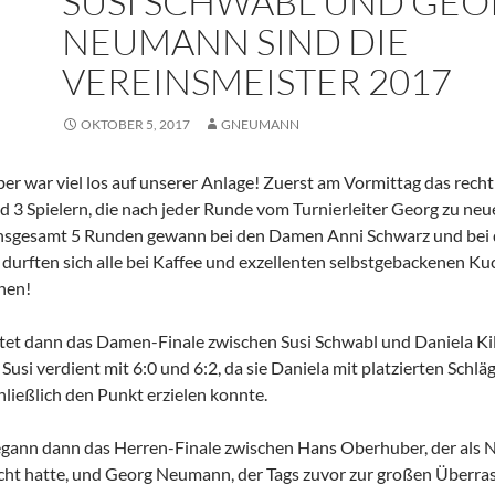
SUSI SCHWABL UND GE
NEUMANN SIND DIE
VEREINSMEISTER 2017
OKTOBER 5, 2017
GNEUMANN
r war viel los auf unserer Anlage! Zuerst am Vormittag das recht 
d 3 Spielern, die nach jeder Runde vom Turnierleiter Georg zu 
nsgesamt 5 Runden gewann bei den Damen Anni Schwarz und bei
urften sich alle bei Kaffee und exzellenten selbstgebackenen K
nen!
et dann das Damen-Finale zwischen Susi Schwabl und Daniela Kil
usi verdient mit 6:0 und 6:2, da sie Daniela mit platzierten Schl
ließlich den Punkt erzielen konnte.
ann dann das Herren-Finale zwischen Hans Oberhuber, der als Nr.
icht hatte, und Georg Neumann, der Tags zuvor zur großen Überrasc