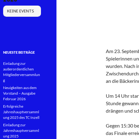
KEINE EVENTS
Am 23. Septembe
NEUESTE BEITRÄGE
Spielerinnen un
Einladung zur
wurden. Nach i
außerordentlichen
Zwischendurch d
Mitgliederversammlun
g
an die Bäckerin
Neuigkeiten aus dem
Vorstand – Ausgabe
Um 14 Uhr start
Februar 2026
Stunde gewann S
Erfolgreiche
drängen und sch
Jahreshauptversamml
ung 2025 des TC Inzell
Einladung zur
Gegen 15:30 beg
Jahreshauptversamml
das Finale erre
ung 2025