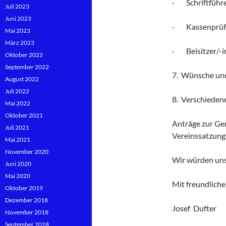
· Schriftführe
Juli 2023
Juni 2023
· Kassenprüfe
Mai 2023
März 2023
· Beisitzer/-i
Oktober 2022
September 2022
7. Wünsche un
August 2022
Juli 2022
8. Verschieden
Mai 2022
Oktober 2021
Anträge zur Ge
Juli 2021
Vereinssatzung
Mai 2021
November 2020
Wir würden uns
Juni 2020
Mai 2020
Mit freundlich
Oktober 2019
Dezember 2018
Josef Dufter
November 2018
September 2018