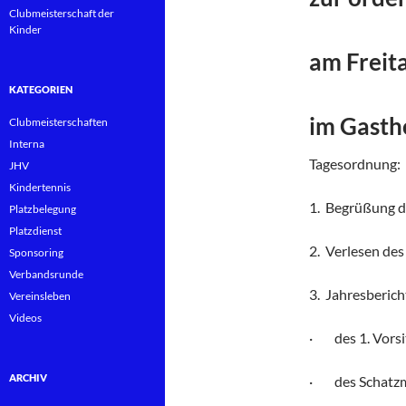
Clubmeisterschaft der
Kinder
am Freit
KATEGORIEN
im Gasth
Clubmeisterschaften
Interna
Tagesordnung:
JHV
Kindertennis
1. Begrüßung d
Platzbelegung
Platzdienst
2. Verlesen de
Sponsoring
Verbandsrunde
3. Jahresberich
Vereinsleben
Videos
· des 1. Vors
ARCHIV
· des Schatzm