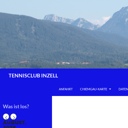
Zum
Inhalt
springen
Suchen
TENNISCLUB INZELL
ANFAHRT
CHIEMGAU-KARTE
DATE
Was ist los?
AUGUST,
2026