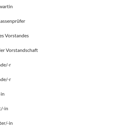
wartin
Kassenprüfer
des Vorstandes
er Vorstandschaft
de/-r
de/-r
in
/-in
er/-in