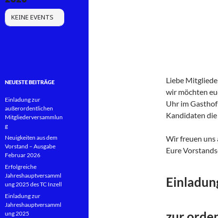
KEINE EVENTS
Liebe Mitgliede
NEUESTE BEITRÄGE
wir möchten eu
Einladung zur
Uhr im Gasthof 
außerordentlichen
Kandidaten die 
Mitgliederversammlun
g
Neuigkeiten aus dem
Wir freuen uns 
Vorstand – Ausgabe
Eure Vorstands
Februar 2026
Erfolgreiche
Jahreshauptversamml
Einladun
ung 2025 des TC Inzell
Einladung zur
Jahreshauptversamml
zur orde
ung 2025