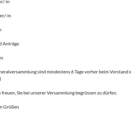
r/-in
r/-in
n
d Anträge
es
neralversammlung sind mindestens 6 Tage vorher beim Vorstand e
)
 freuen, Sie bei unserer Versammlung begrüssen zu dürfen.
en Grüßen