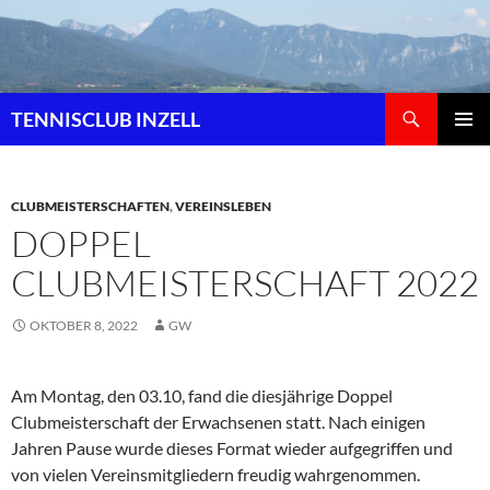
Zum
Inhalt
springen
Suchen
TENNISCLUB INZELL
PRIMÄR
MENÜ
CLUBMEISTERSCHAFTEN
,
VEREINSLEBEN
DOPPEL
CLUBMEISTERSCHAFT 2022
OKTOBER 8, 2022
GW
Am Montag, den 03.10, fand die diesjährige Doppel
Clubmeisterschaft der Erwachsenen statt. Nach einigen
Jahren Pause wurde dieses Format wieder aufgegriffen und
von vielen Vereinsmitgliedern freudig wahrgenommen.