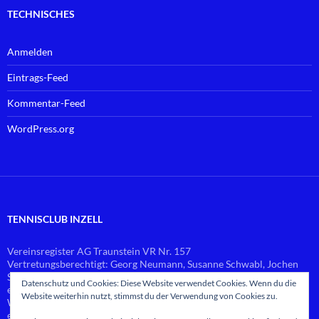
TECHNISCHES
Anmelden
Eintrags-Feed
Kommentar-Feed
WordPress.org
TENNISCLUB INZELL
Vereinsregister AG Traunstein VR Nr. 157
Vertretungsberechtigt: Georg Neumann, Susanne Schwabl, Jochen
Schlierf
Datenschutz und Cookies: Diese Website verwendet Cookies. Wenn du die
email:
vorstand@
tennis-inzell.de
Website weiterhin nutzt, stimmst du der Verwendung von Cookies zu.
Web-Master: Georg Neumann
email:
webmaster@
tennis-inzell.de