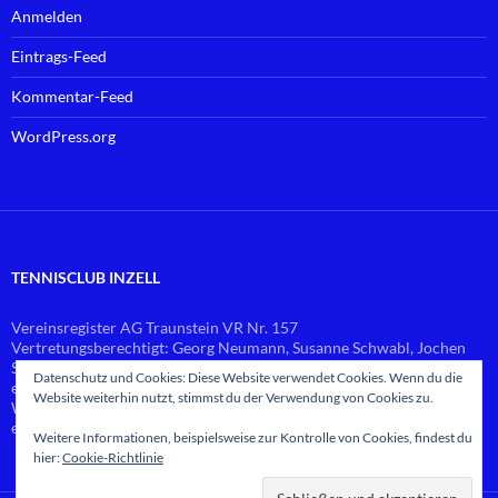
Anmelden
Eintrags-Feed
Kommentar-Feed
WordPress.org
TENNISCLUB INZELL
Vereinsregister AG Traunstein VR Nr. 157
Vertretungsberechtigt: Georg Neumann, Susanne Schwabl, Jochen
Schlierf
Datenschutz und Cookies: Diese Website verwendet Cookies. Wenn du die
email:
vorstand@
tennis-inzell.de
Website weiterhin nutzt, stimmst du der Verwendung von Cookies zu.
Web-Master: Georg Neumann
email:
webmaster@
tennis-inzell.de
Weitere Informationen, beispielsweise zur Kontrolle von Cookies, findest du
hier:
Cookie-Richtlinie