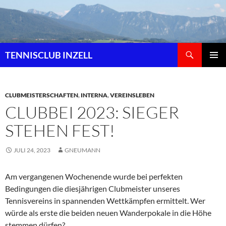
Zum
Inhalt
springen
Suchen
TENNISCLUB INZELL
PRIMÄR
MENÜ
CLUBMEISTERSCHAFTEN
,
INTERNA
,
VEREINSLEBEN
CLUBBEI 2023: SIEGER
STEHEN FEST!
JULI 24, 2023
GNEUMANN
Am vergangenen Wochenende wurde bei perfekten
Bedingungen die diesjährigen Clubmeister unseres
Tennisvereins in spannenden Wettkämpfen ermittelt. Wer
würde als erste die beiden neuen Wanderpokale in die Höhe
stemmen dürfen?