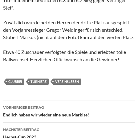
Titel mit einem deutlichen 6:3 und 6:2 Sieg gegen Veitinger
Steff.
Zusätzlich wurde bei den Herren der dritte Platz ausgespielt,
den Vorjahressieger Gregor Weidinger für sich entschied.
Stöberl Markus (nicht auf dem Foto) kam auf den vierten Platz.
Etwa 40 Zuschauer verfolgten die Spiele und erlebten tolle
Ballwechsel. Herzlichen Glückwunsch an die Gewinner!
CLUBBEI
TURNIERE
VEREINSLEBEN
Beitragsnavigation
VORHERIGER BEITRAG
Endlich haben wir wieder eine neue Markise!
NÄCHSTER BEITRAG
Herbst-Cup 2023