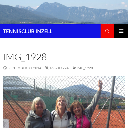
Zum
Inhalt
springen
Suchen
TENNISCLUB INZELL
PRIMÄR
MENÜ
IMG_1928
SEPTEMBER 30, 2014
1632 × 1224
IMG_1928