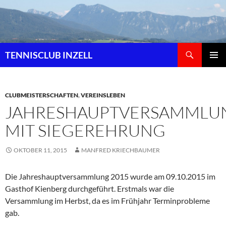
Zum
Inhalt
springen
Suchen
TENNISCLUB INZELL
PRIMÄR
MENÜ
CLUBMEISTERSCHAFTEN
,
VEREINSLEBEN
JAHRESHAUPTVERSAMMLU
MIT SIEGEREHRUNG
OKTOBER 11, 2015
MANFRED KRIECHBAUMER
Die Jahreshauptversammlung 2015 wurde am 09.10.2015 im
Gasthof Kienberg durchgeführt. Erstmals war die
Versammlung im Herbst, da es im Frühjahr Terminprobleme
gab.