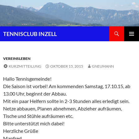
Zum
Inhalt
springen
Suchen
TENNISCLUB INZELL
PRIMÄR
MENÜ
VEREINSLEBEN
KURZMITTEILUNG
OKTOBER 15, 2015
GNEUMANN
Hallo Tennisgemeinde!
Die Saison ist vorbei! Am kommenden Samstag, 17.10.15, ab
13.00 Uhr, beginnt der Abbau.
Mit ein paar Helfern sollte in 2-3 Stunden alles erledigt sein.
Netze abbauen, Planen abnehmen, Abzieher aufräumen,
Tische und Stühle aufräumen etc.
Bitte unterstützt mich dabei!
Herzliche Grüße
Manfred