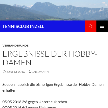
Zum
Inhalt
springen
Suchen
TENNISCLUB INZELL
PRIMÄR
MENÜ
VERBANDSRUNDE
ERGEBNISSE DER HOBBY-
DAMEN
JUNI 13, 2016
GNEUMANN
Soeben habe ich die bisherigen Ergebnisse der Hobby-Damen
erhalten:
05.05.2016 3:6 gegen Unterneukirchen
07.05.2016 6:3 gegen Söchtenau