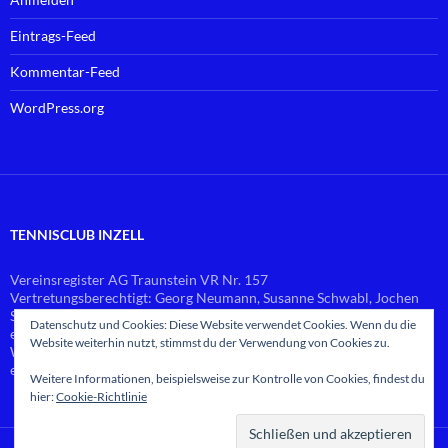
Eintrags-Feed
Kommentar-Feed
WordPress.org
TENNISCLUB INZELL
Vereinsregister AG Traunstein VR Nr. 157
Vertretungsberechtigt: Georg Neumann, Susanne Schwabl, Jochen
Schlierf
Datenschutz und Cookies: Diese Website verwendet Cookies. Wenn du die
email:
vorstand@
tennis-inzell.de
Website weiterhin nutzt, stimmst du der Verwendung von Cookies zu.
Web-Master: Georg Neumann
email:
webmaster@
tennis-inzell.de
Weitere Informationen, beispielsweise zur Kontrolle von Cookies, findest du
hier:
Cookie-Richtlinie