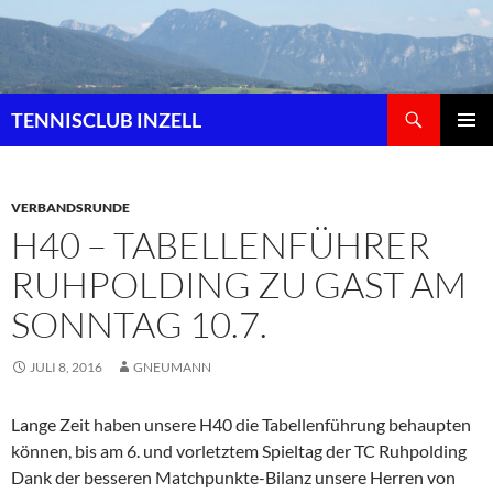
Zum
Inhalt
springen
Suchen
TENNISCLUB INZELL
PRIMÄR
MENÜ
VERBANDSRUNDE
H40 – TABELLENFÜHRER
RUHPOLDING ZU GAST AM
SONNTAG 10.7.
JULI 8, 2016
GNEUMANN
Lange Zeit haben unsere H40 die Tabellenführung behaupten
können, bis am 6. und vorletztem Spieltag der TC Ruhpolding
Dank der besseren Matchpunkte-Bilanz unsere Herren von