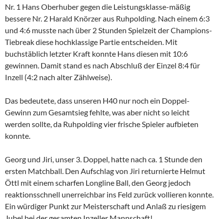
Nr. 1 Hans Oberhuber gegen die Leistungsklasse-mäßig
bessere Nr. 2 Harald Knörzer aus Ruhpolding. Nach einem 6:3
und 4:6 musste nach über 2 Stunden Spielzeit der Champions-
Tiebreak diese hochklassige Partie entscheiden. Mit
buchstäblich letzter Kraft konnte Hans diesen mit 10:6
gewinnen. Damit stand es nach Abschluß der Einzel 8:4 für
Inzell (4:2 nach alter Zählweise).
Das bedeutete, dass unseren H40 nur noch ein Doppel-
Gewinn zum Gesamtsieg fehlte, was aber nicht so leicht
werden sollte, da Ruhpolding vier frische Spieler aufbieten
konnte.
Georg und Jiri, unser 3. Doppel, hatte nach ca. 1 Stunde den
ersten Matchball. Den Aufschlag von Jiri returnierte Helmut
Öttl mit einem scharfen Longline Ball, den Georg jedoch
reaktionsschnell unerreichbar ins Feld zurück vollieren konnte.
Ein würdiger Punkt zur Meisterschaft und Anlaß zu riesigem
Jubel bei der gesamten Inzeller Mannschaft!