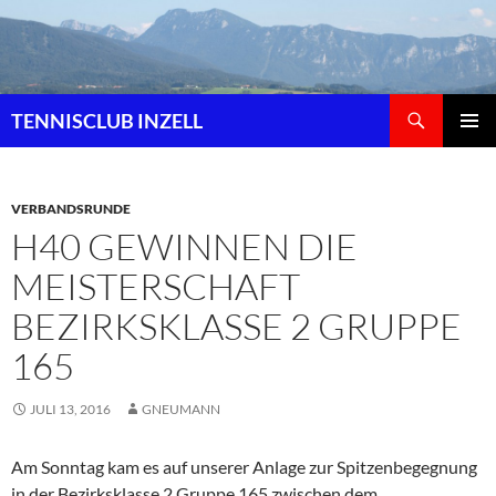
Zum
Inhalt
springen
Suchen
TENNISCLUB INZELL
PRIMÄR
MENÜ
VERBANDSRUNDE
H40 GEWINNEN DIE
MEISTERSCHAFT
BEZIRKSKLASSE 2 GRUPPE
165
JULI 13, 2016
GNEUMANN
Am Sonntag kam es auf unserer Anlage zur Spitzenbegegnung
in der Bezirksklasse 2 Gruppe 165 zwischen dem