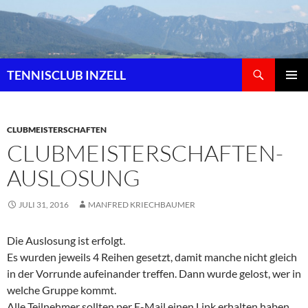
Zum
Inhalt
springen
Suchen
TENNISCLUB INZELL
PRIMÄR
MENÜ
CLUBMEISTERSCHAFTEN
CLUBMEISTERSCHAFTEN-
AUSLOSUNG
JULI 31, 2016
MANFRED KRIECHBAUMER
Die Auslosung ist erfolgt.
Es wurden jeweils 4 Reihen gesetzt, damit manche nicht gleich
in der Vorrunde aufeinander treffen. Dann wurde gelost, wer in
welche Gruppe kommt.
Alle Teilnehmer sollten per E-Mail einen Link erhalten haben,