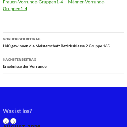
Frauen-Vorrunde-Gruppen1-4
Männer-Vorrunde-
Gruppen1-4
Beitragsnavigation
VORHERIGER BEITRAG
H40 gewinnen die Meisterschaft Bezirksklasse 2 Gruppe 165
NÄCHSTER BEITRAG
Ergebnisse der Vorrunde
Was ist los?
AUGUST, 2026