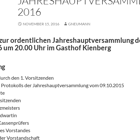
JAHRESHAUPTVERSAMM
2016
NOVEMBER 15, 2016
GNEUMANN
zur ordentlichen Jahreshauptversammlung des
6 um 20.00 Uhr im Gasthof Kienberg
ng
urch den 1. Vorsitzenden
s Protokolls der Jahreshauptversammlung vom 09.10.2015
hte
rsitzenden
zmeisters
ndwartin
Kassenprüfers
des Vorstandes
er Vorstandschaft