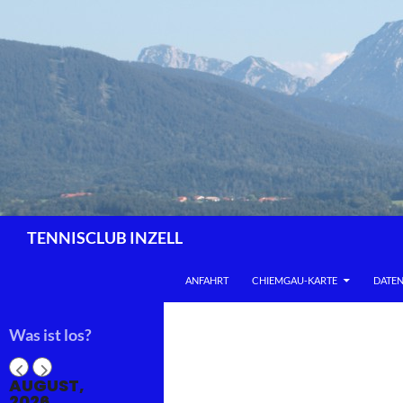
Zum
Inhalt
springen
Suchen
TENNISCLUB INZELL
ANFAHRT
CHIEMGAU-KARTE
DATE
Was ist los?
AUGUST,
2026