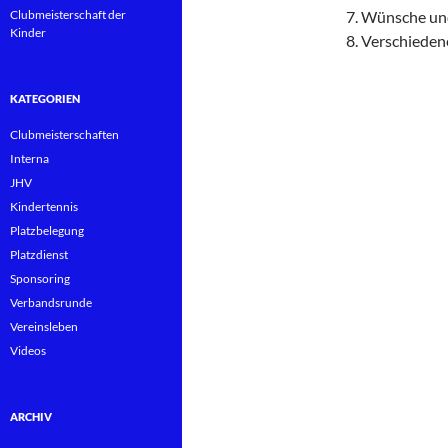
Clubmeisterschaft der
Wünsche un
Kinder
Verschieden
KATEGORIEN
Clubmeisterschaften
Interna
JHV
Kindertennis
Platzbelegung
Platzdienst
Sponsoring
Verbandsrunde
Vereinsleben
Videos
ARCHIV