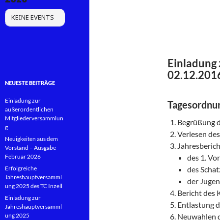
KEINE EVENTS
Einladung 
02.12.201
NEUESTE BEITRÄGE
Einladung zur
Tagesordnu
außerordentlichen
Mitgliederversammlun
Begrüßung d
g
Verlesen de
Neuigkeiten aus dem
Jahresberic
Vorstand – Ausgabe
Februar 2026
des 1. Vo
Erfolgreiche
des Schat
Jahreshauptversamml
der Juge
ung 2025 des TC Inzell
Bericht des 
Einladung zur
Entlastung 
Jahreshauptversamml
ung 2025
Neuwahlen d