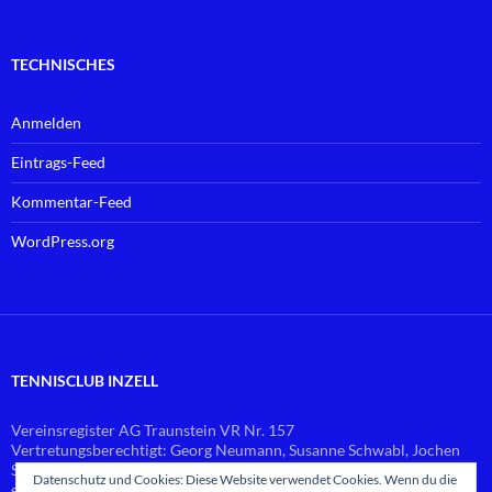
TECHNISCHES
Anmelden
Eintrags-Feed
Kommentar-Feed
WordPress.org
TENNISCLUB INZELL
Vereinsregister AG Traunstein VR Nr. 157
Vertretungsberechtigt: Georg Neumann, Susanne Schwabl, Jochen
Schlierf
Datenschutz und Cookies: Diese Website verwendet Cookies. Wenn du die
email:
vorstand@
tennis-inzell.de