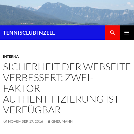
Zum
Inhalt
springen
Suchen
TENNISCLUB INZELL
PRIMÄR
MENÜ
INTERNA
SICHERHEIT DER WEBSEITE
VERBESSERT: ZWEI-
FAKTOR-
AUTHENTIFIZIERUNG IST
VERFÜGBAR
NOVEMBER 17, 2016
GNEUMANN