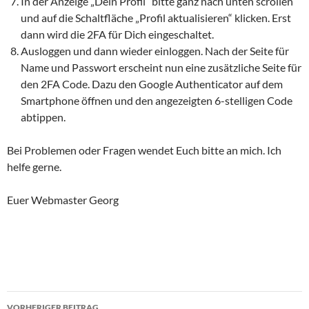
In der Anzeige „Dein Profil“ bitte ganz nach unten scrollen
und auf die Schaltfläche „Profil aktualisieren“ klicken. Erst
dann wird die 2FA für Dich eingeschaltet.
Ausloggen und dann wieder einloggen. Nach der Seite für
Name und Passwort erscheint nun eine zusätzliche Seite für
den 2FA Code. Dazu den Google Authenticator auf dem
Smartphone öffnen und den angezeigten 6-stelligen Code
abtippen.
Bei Problemen oder Fragen wendet Euch bitte an mich. Ich
helfe gerne.
Euer Webmaster Georg
Beitragsnavigation
VORHERIGER BEITRAG