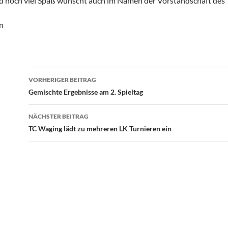
d noch viel Spaß wünscht auch im Namen der Vorstandschaft des T
n
Beitragsnavigation
VORHERIGER BEITRAG
Gemischte Ergebnisse am 2. Spieltag
NÄCHSTER BEITRAG
TC Waging lädt zu mehreren LK Turnieren ein