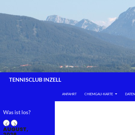
Zum
Inhalt
springen
Suchen
TENNISCLUB INZELL
ANFAHRT
CHIEMGAU-KARTE
DATE
Was ist los?
AUGUST,
2026