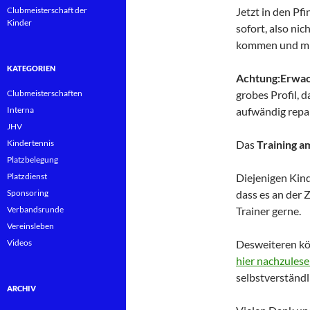
Clubmeisterschaft der
Jetzt in den Pf
Kinder
sofort, also nic
kommen und mit 
KATEGORIEN
Achtung:Erwac
Clubmeisterschaften
grobes Profil, 
Interna
aufwändig repa
JHV
Kindertennis
Das
Training am
Platzbelegung
Platzdienst
Diejenigen Kind
Sponsoring
dass es an der Z
Verbandsrunde
Trainer gerne.
Vereinsleben
Videos
Desweiteren kön
hier nachzules
selbstverständl
ARCHIV