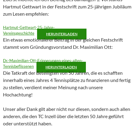
Hartmut Gettwart in der Festschrift zum 25-jährigen Jubiläum
zum Lesen empfehlen:
Hartmut-Gettwart-25-Jahre-
Vereinsgeschichte
HERUNTERLADEN
Ein etwas emotionalerer Beitrag in der gleichen Festschrift
stammt vom Gründungsvorstand Dr. Maximilian Ott:
Dr.-Maximilian-Ott-Erinnerungen-eines-alten-
Tennisbeflissenen
HERUNTERLADEN
Die Tatkraft der Beteiligten von 50 Jahren, die es schafften
innerhalb eines Jahres 4 Tennisplätze zu finanzieren und fertig
zu stellen, verdient meiner Meinung nach unsere
Hochachtung!
Unser aller Dank gilt aber nicht nur diesen, sondern auch allen
anderen, die den TC Inzell über die letzten 50 Jahre geführt
oder unterstützt haben.