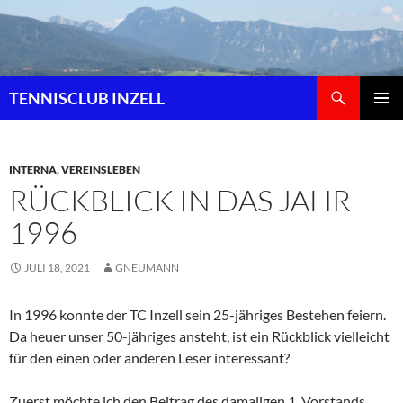
Zum
Inhalt
springen
Suchen
TENNISCLUB INZELL
PRIMÄR
MENÜ
INTERNA
,
VEREINSLEBEN
RÜCKBLICK IN DAS JAHR
1996
JULI 18, 2021
GNEUMANN
In 1996 konnte der TC Inzell sein 25-jähriges Bestehen feiern.
Da heuer unser 50-jähriges ansteht, ist ein Rückblick vielleicht
für den einen oder anderen Leser interessant?
Zuerst möchte ich den Beitrag des damaligen 1. Vorstands