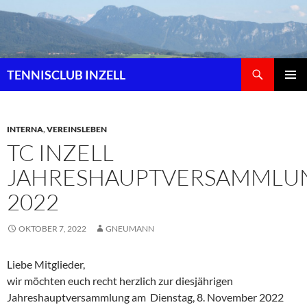
Zum
Inhalt
springen
Suchen
TENNISCLUB INZELL
PRIMÄR
MENÜ
INTERNA
,
VEREINSLEBEN
TC INZELL
JAHRESHAUPTVERSAMMLU
2022
OKTOBER 7, 2022
GNEUMANN
Liebe Mitglieder,
wir möchten euch recht herzlich zur diesjährigen
Jahreshauptversammlung am Dienstag, 8. November 2022